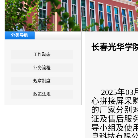
分类导航
长春光华学
工作动态
业务流程
规章制度
2025年
政策法规
心拼接屏采
的厂家分别
证及售后服
导小组及使
息科技有限