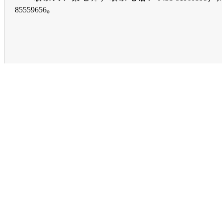
85559656。
资产设备
关于我们
|
常见问题
|
联系我们
址：吉林省长春经济技术开发区武汉路3555号长春光华学院北区行政楼 邮编： 1300
电话：0431-82608886 传真：0431-84849991 内线：80901 电邮：ghzcsbc@163.com