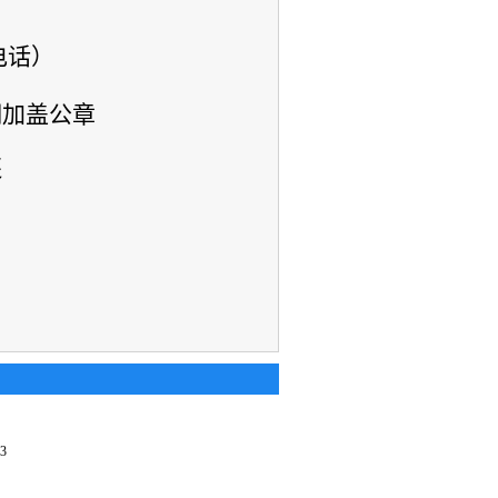
此电话）
明加盖公章
还
33